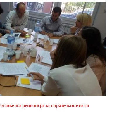
оѓање на решенија за справувањето со