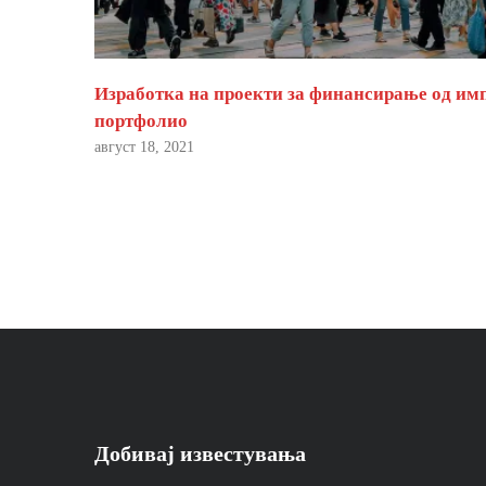
Изработка на проекти за финансирање од им
портфолио
август 18, 2021
Добивај известувања