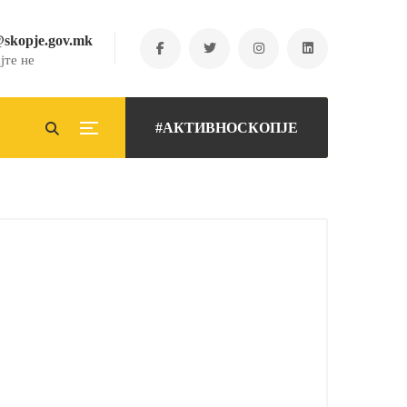
@skopje.gov.mk
јте не
#АКТИВНОСКОПЈЕ