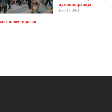
администрација
јуни 17, 2021
пакт инвестициско