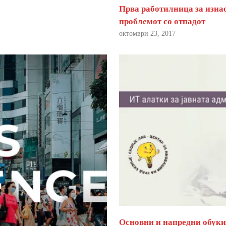
Прва работилница за изна
проблемот со отпадот
октомври 23, 2017
Основни и напредни обуки 