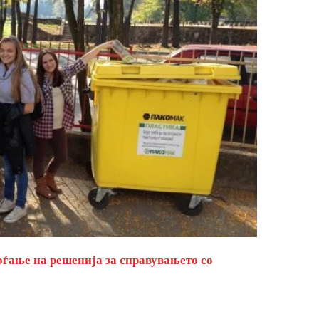
оѓање на решенија за справувањето со