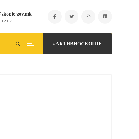
@skopje.gov.mk
јте не
#АКТИВНОСКОПЈЕ