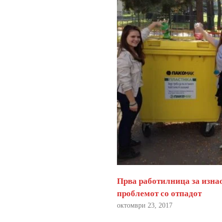
Прва работилница за изна
проблемот со отпадот
октомври 23, 2017