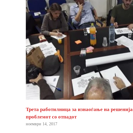
Трета работилница за изнаоѓање на решенија
проблемот со отпадот
ноември 14, 2017