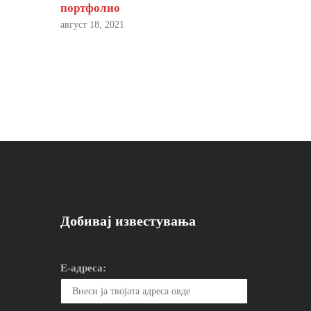
портфолио
август 18, 2021
Добивај известувања
Е-адреса: