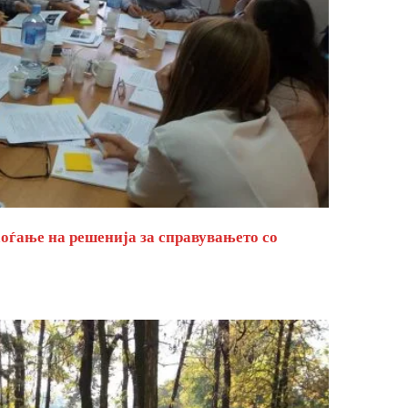
оѓање на решенија за справувањето со