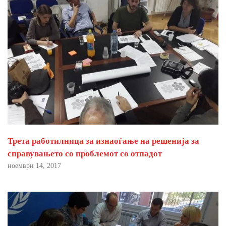
Трета работилница за изнаоѓање на решенија за
справувањето со проблемот со отпадот
ноември 14, 2017