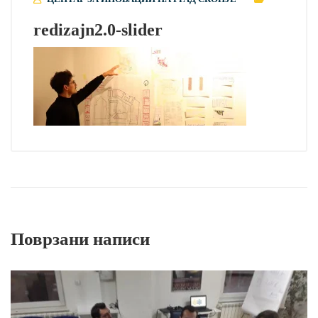
redizajn2.0-slider
Поврзани написи