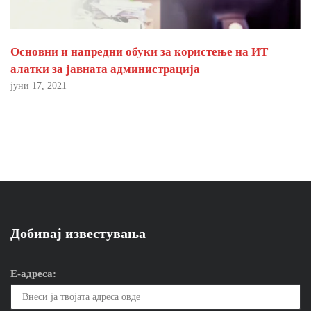
Основни и напредни обуки за користење на ИТ
алатки за јавната администрација
јуни 17, 2021
Добивај известувања
Е-адреса: