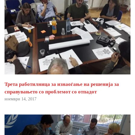
Трета работилница за изнаоѓање на решенија за
справувањето со проблемот со отпадот
ноември 14, 2017