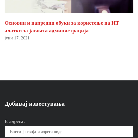
Основни и напредни обуки за користење на ИТ
алатки за јавната администрација
јуни 17, 2021
Добивај известувања
Е-адреса: