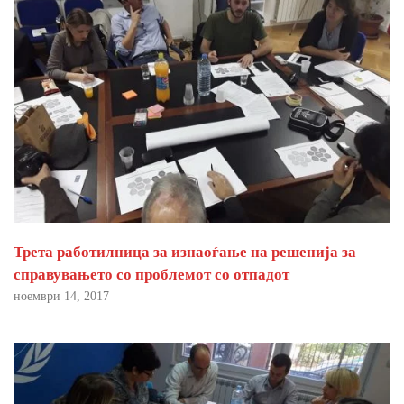
Трета работилница за изнаоѓање на решенија за
справувањето со проблемот со отпадот
ноември 14, 2017