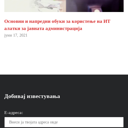
Основни и напредни обуки за користење на ИТ
алатки за јавната администрација
јуни 17, 2021
Добивај известувања
Е-адреса: