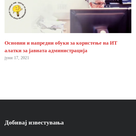
Основни и напредни обуки за користење на ИТ
алатки за јавната администрација
јуни 17, 2021
Добивај известувања