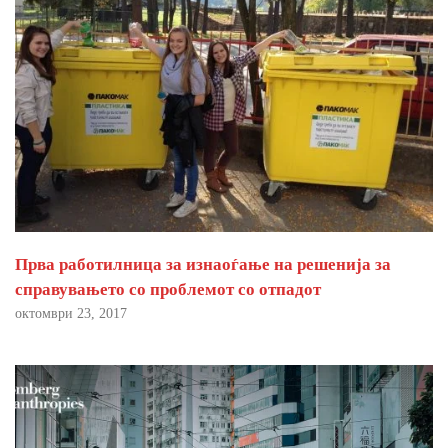
Прва работилница за изнаоѓање на решенија за
справувањето со проблемот со отпадот
октомври 23, 2017