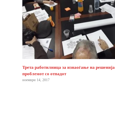
Трета работилница за изнаоѓање на решенија
проблемот со отпадот
ноември 14, 2017