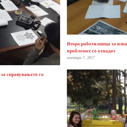
Втора работилница за изна
проблемот со отпадот
ноември 7, 2017
 за справувањето со