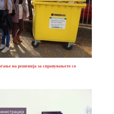
оѓање на решенија за справувањето со