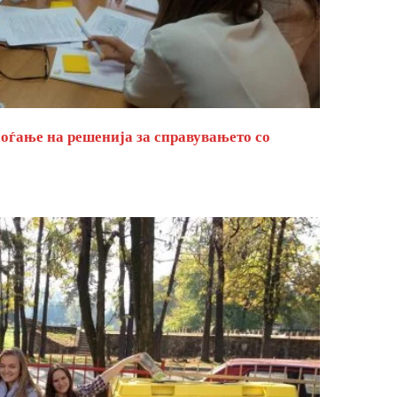
оѓање на решенија за справувањето со