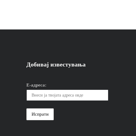
Добивај известувања
Е-адреса: