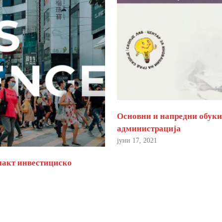
Основни и напредни обуки 
администрација
јуни 17, 2021
пакт инвестициско