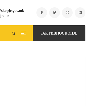
@skopje.gov.mk
јте не
#АКТИВНОСКОПЈЕ