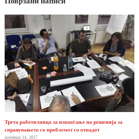
Поврзани написи
Трета работилница за изнаоѓање на решенија за
справувањето со проблемот со отпадот
ноември 14, 2017