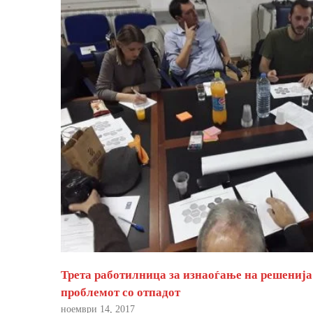
Трета работилница за изнаоѓање на решенија
проблемот со отпадот
ноември 14, 2017