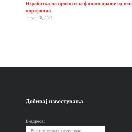
Изработка на проекти за финансирање од им
портфолио
август 18, 2021
Добивај известувања
Е-адреса: