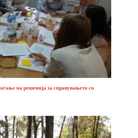
оѓање на решенија за справувањето со