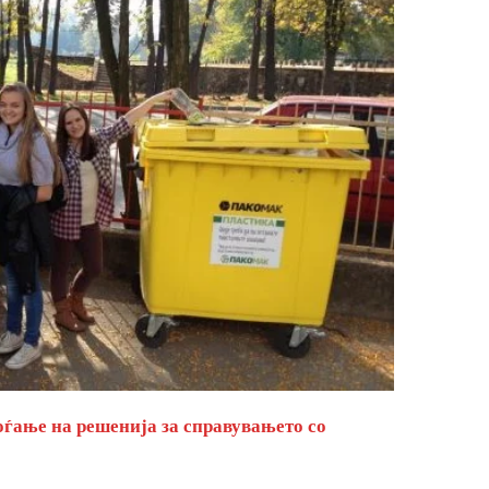
оѓање на решенија за справувањето со