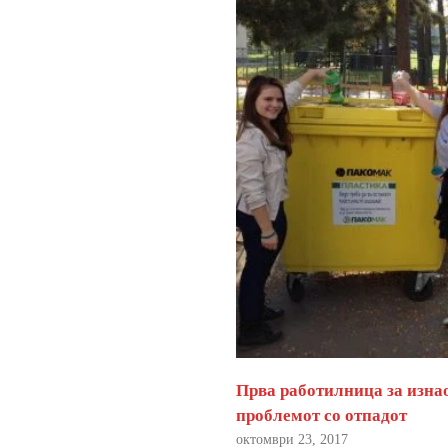
Прва работилница за изна
проблемот со отпадот
октомври 23, 2017