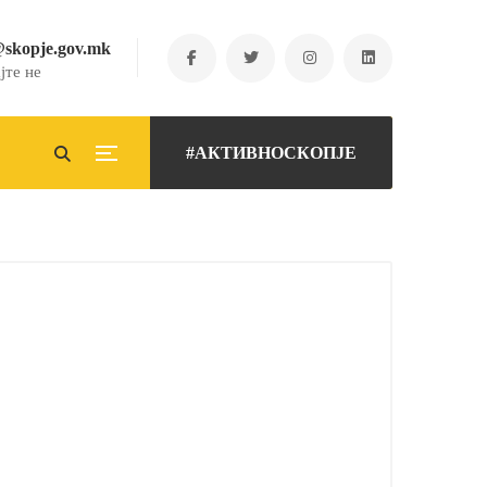
@skopje.gov.mk
јте не
#АКТИВНОСКОПЈЕ