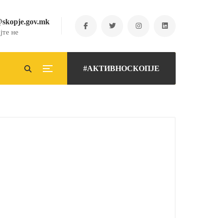
@skopje.gov.mk
јте не
#АКТИВНОСКОПЈЕ