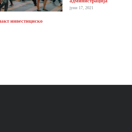
администрација
јуни 17, 2021
пакт инвестициско