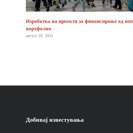
Изработка на проекти за финансирање од им
портфолио
август 18, 2021
Добивај известувања