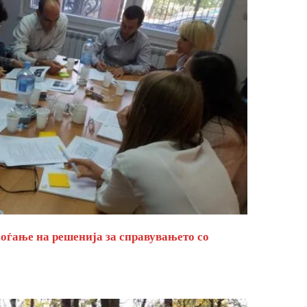
оѓање на решенија за справувањето со