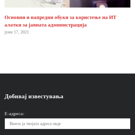
Основни и напредни обуки за користење на ИТ
алатки за јавната администрација
јуни 17, 2021
Добивај известувања
Е-адреса: