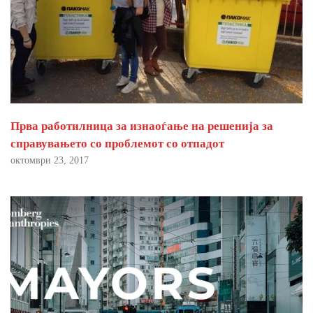
Прва работилница за изнаоѓање на решенија за
справувањето со проблемот со отпадот
октомври 23, 2017