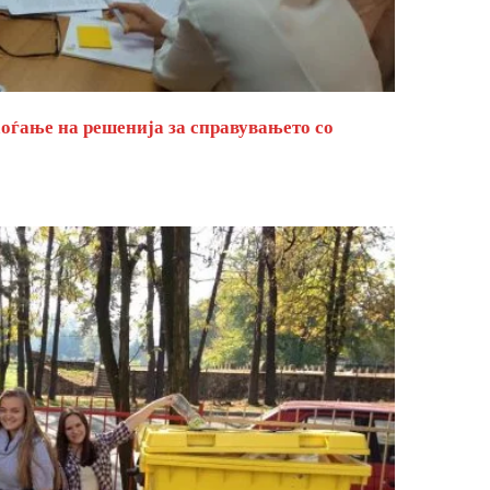
оѓање на решенија за справувањето со