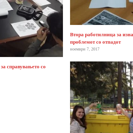
Втора работилница за изна
проблемот со отпадот
ноември 7, 2017
 за справувањето со