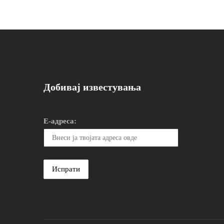
Добивај известувања
Е-адреса: