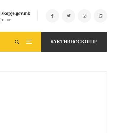
@skopje.gov.mk
јте не
#АКТИВНОСКОПЈЕ