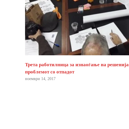
Трета работилница за изнаоѓање на решенија
проблемот со отпадот
ноември 14, 2017