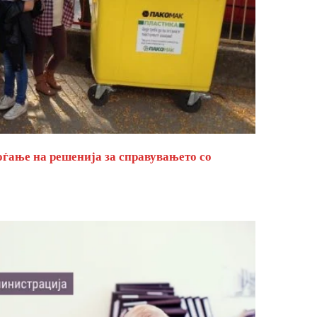
оѓање на решенија за справувањето со