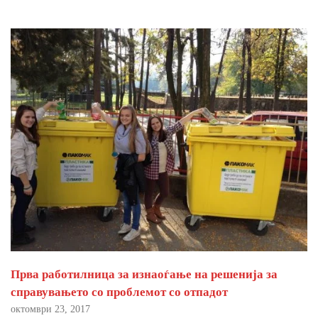
Прва работилница за изнаоѓање на решенија за
справувањето со проблемот со отпадот
октомври 23, 2017