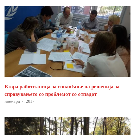
Втора работилница за изнаоѓање на решенија за
справувањето со проблемот со отпадот
ноември 7, 2017