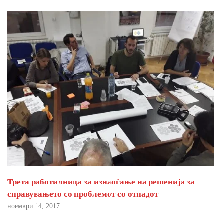
Трета работилница за изнаоѓање на решенија за
справувањето со проблемот со отпадот
ноември 14, 2017