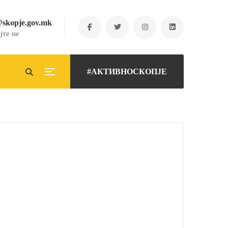
@skopje.gov.mk
јте не
#АКТИВНОСКОПЈЕ