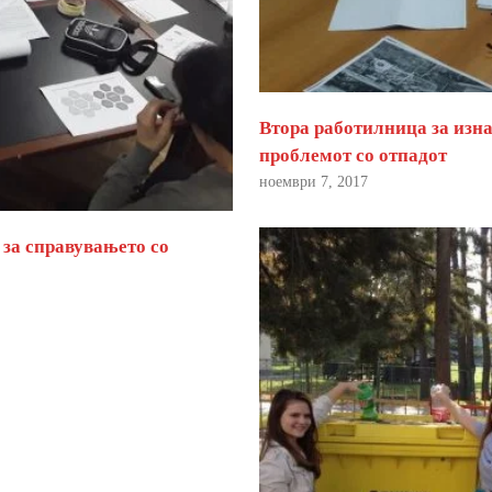
Втора работилница за изна
проблемот со отпадот
ноември 7, 2017
 за справувањето со