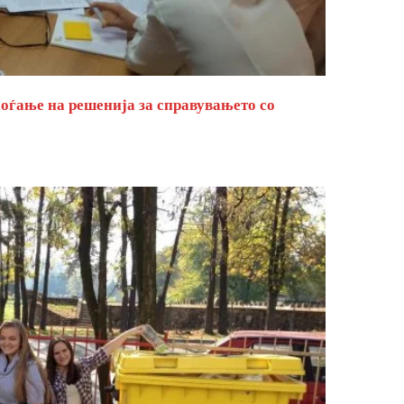
оѓање на решенија за справувањето со