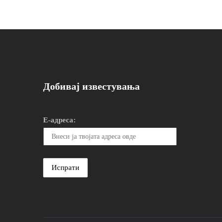
Добивај известувања
Е-адреса: