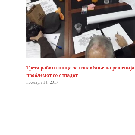
Трета работилница за изнаоѓање на решенија
проблемот со отпадот
ноември 14, 2017