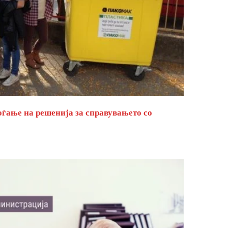
оѓање на решенија за справувањето со