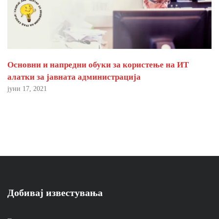
Основни и напредни обуки за користење на ИТ
алатки за јавната администрација
јуни 17, 2021
Добивај известувања