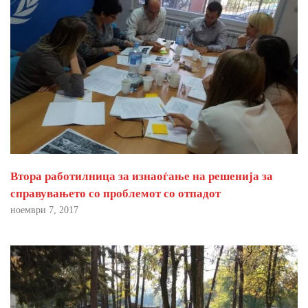
Втора работилница за изнаоѓање на решенија за
справувањето со проблемот со отпадот
ноември 7, 2017