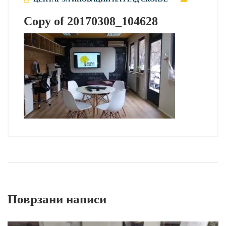
Copy of 20170308_104628
Поврзани написи