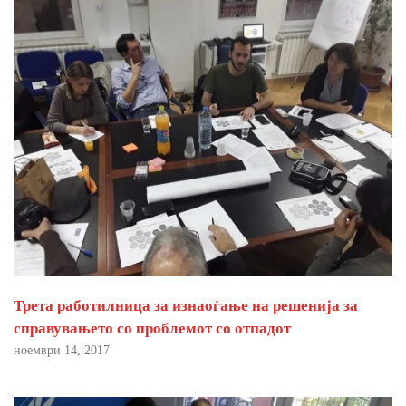
Трета работилница за изнаоѓање на решенија за
справувањето со проблемот со отпадот
ноември 14, 2017