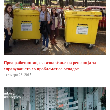
Прва работилница за изнаоѓање на решенија за
справувањето со проблемот со отпадот
октомври 23, 2017