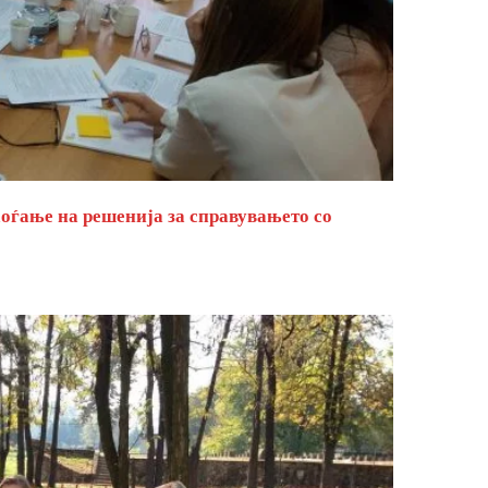
оѓање на решенија за справувањето со