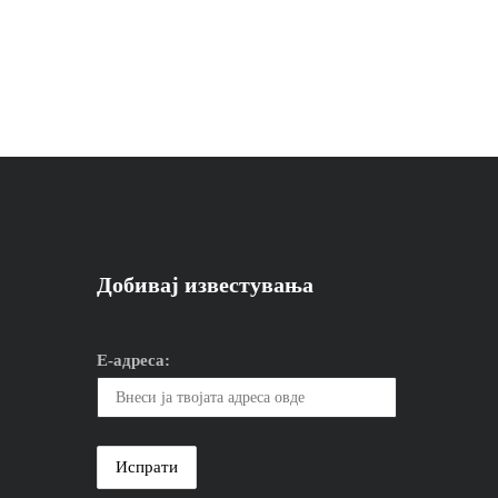
Добивај известувања
Е-адреса: