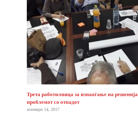
Трета работилница за изнаоѓање на решенија
проблемот со отпадот
ноември 14, 2017