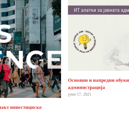
Основни и напредни обуки 
администрација
јуни 17, 2021
пакт инвестициско