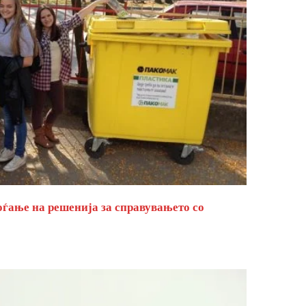
оѓање на решенија за справувањето со