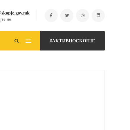
@skopje.gov.mk
јте не
#АКТИВНОСКОПЈЕ