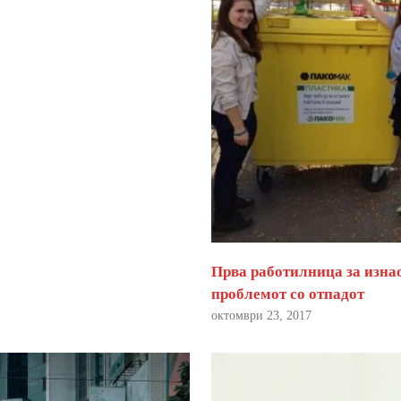
Прва работилница за изна
проблемот со отпадот
октомври 23, 2017