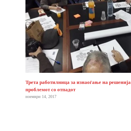
Трета работилница за изнаоѓање на решенија
проблемот со отпадот
ноември 14, 2017