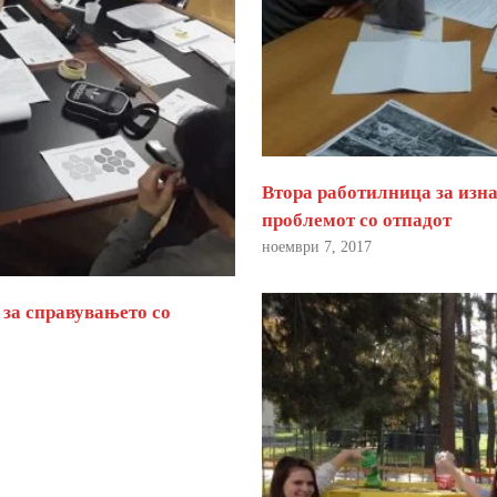
Втора работилница за изна
проблемот со отпадот
ноември 7, 2017
 за справувањето со