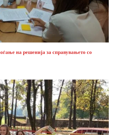
оѓање на решенија за справувањето со