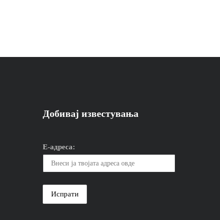
Добивај известувања
Е-адреса: