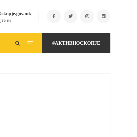
@skopje.gov.mk
јте не
#АКТИВНОСКОПЈЕ