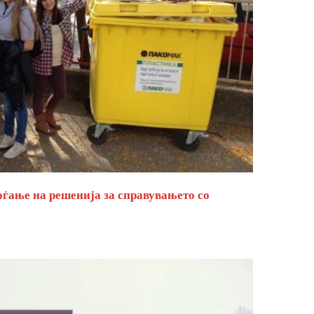
оѓање на решенија за справувањето со