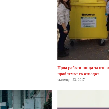
Прва работилница за изна
проблемот со отпадот
октомври 23, 2017