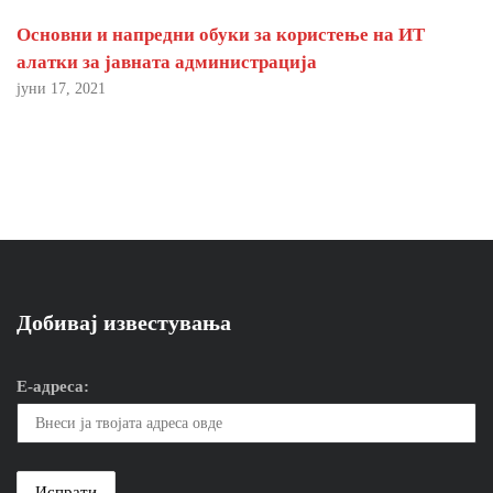
Основни и напредни обуки за користење на ИТ
алатки за јавната администрација
јуни 17, 2021
Добивај известувања
Е-адреса: