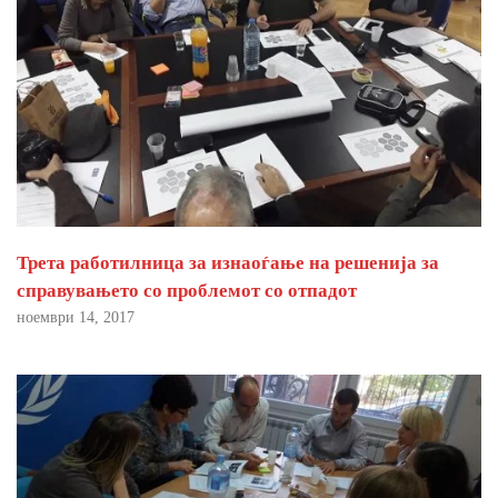
Трета работилница за изнаоѓање на решенија за
справувањето со проблемот со отпадот
ноември 14, 2017