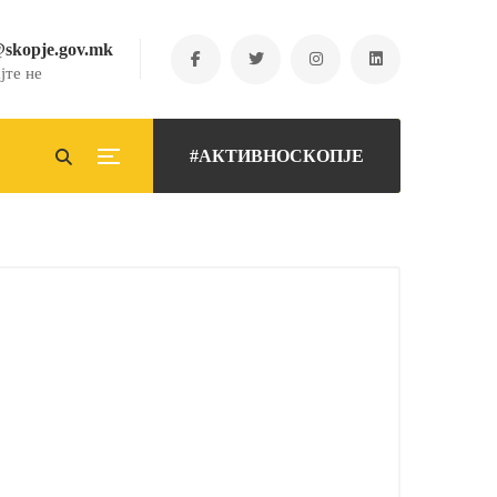
@skopje.gov.mk
јте не
#АКТИВНОСКОПЈЕ