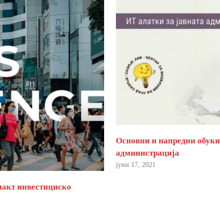
Основни и напредни обуки 
администрација
јуни 17, 2021
пакт инвестициско