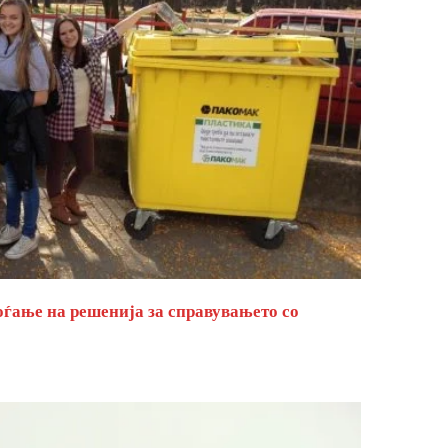
оѓање на решенија за справувањето со