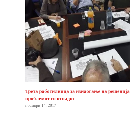
Трета работилница за изнаоѓање на решенија
проблемот со отпадот
ноември 14, 2017