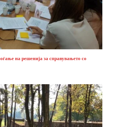
оѓање на решенија за справувањето со