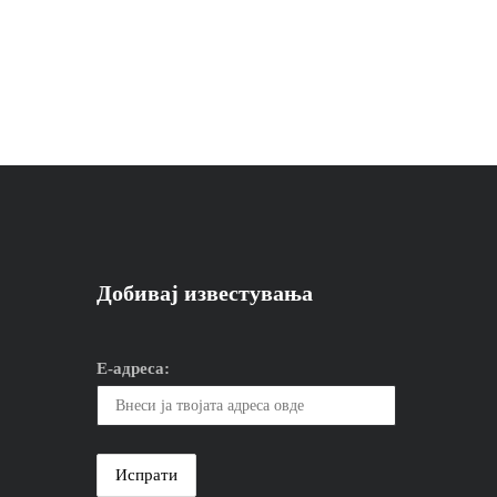
Добивај известувања
Е-адреса: