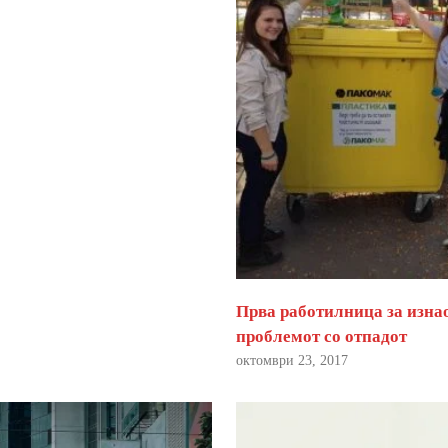
Прва работилница за изна
проблемот со отпадот
октомври 23, 2017