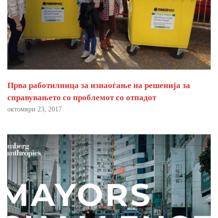
Прва работилница за изнаоѓање на решенија за
справувањето со проблемот со отпадот
октомври 23, 2017