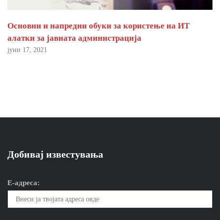
Основни и напредни обуки за користење на ИТ
алатки за јавната администрација
јуни 17, 2021
Добивај известувања
Е-адреса: