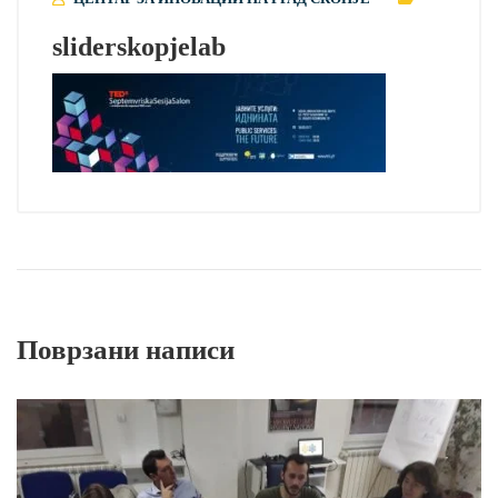
sliderskopjelab
Поврзани написи