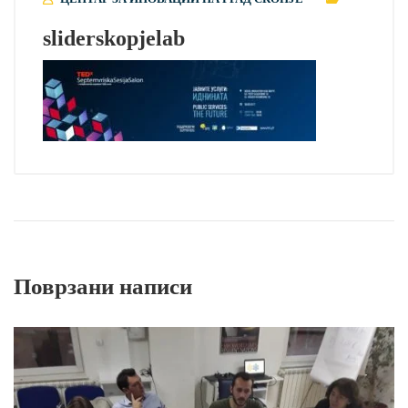
sliderskopjelab
Поврзани написи