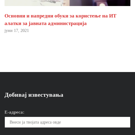
Основни и напредни обуки за користење на ИТ
алатки за јавната администрација
јуни 17, 2021
Добивај известувања
Е-адреса: