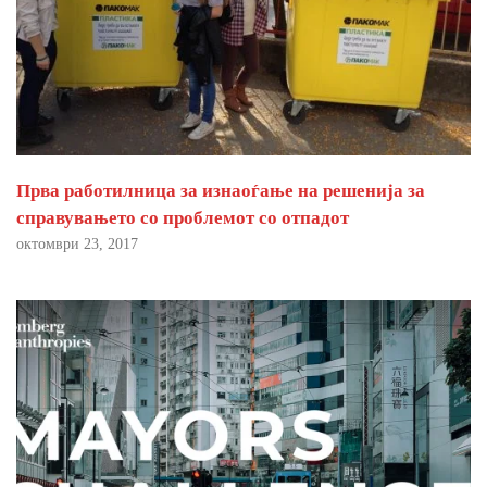
Прва работилница за изнаоѓање на решенија за
справувањето со проблемот со отпадот
октомври 23, 2017