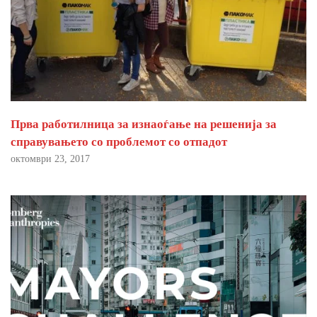
Прва работилница за изнаоѓање на решенија за
справувањето со проблемот со отпадот
октомври 23, 2017