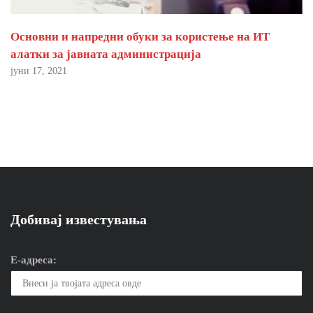
Основни и напредни обуки за користење на ИТ
алатки за јавната администрација
јуни 17, 2021
Добивај известувања
Е-адреса: