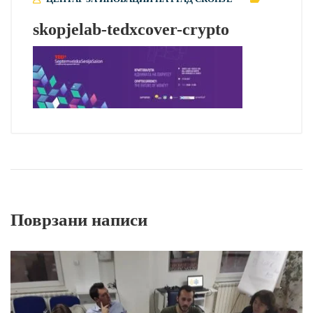
skopjelab-tedxcover-crypto
Поврзани написи