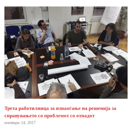
Трета работилница за изнаоѓање на решенија за
справувањето со проблемот со отпадот
ноември 14, 2017