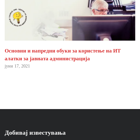
Основни и напредни обуки за користење на ИТ
алатки за јавната администрација
јуни 17, 2021
Добивај известувања