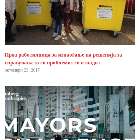
Прва работилница за изнаоѓање на решенија за
справувањето со проблемот со отпадот
октомври 23, 2017