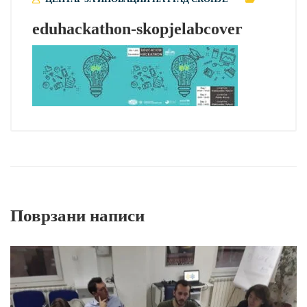
eduhackathon-skopjelabcover
Поврзани написи