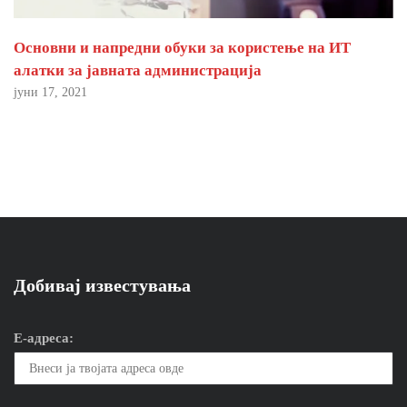
Основни и напредни обуки за користење на ИТ
алатки за јавната администрација
јуни 17, 2021
Добивај известувања
Е-адреса: