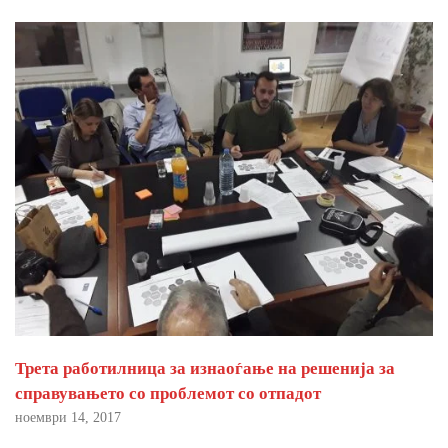
Трета работилница за изнаоѓање на решенија за
справувањето со проблемот со отпадот
ноември 14, 2017