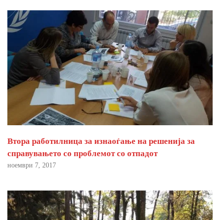
Втора работилница за изнаоѓање на решенија за
справувањето со проблемот со отпадот
ноември 7, 2017