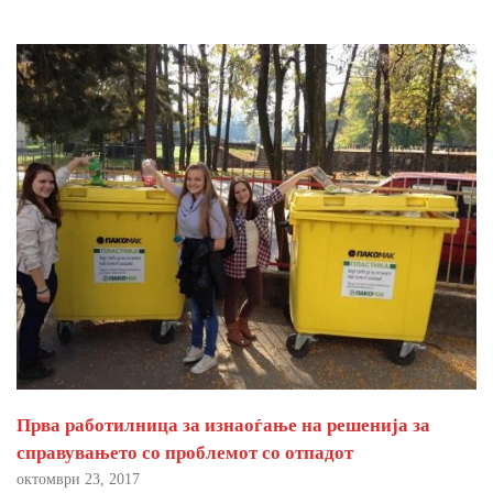
Прва работилница за изнаоѓање на решенија за
справувањето со проблемот со отпадот
октомври 23, 2017