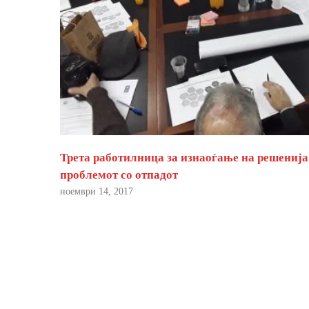
Трета работилница за изнаоѓање на решенија
проблемот со отпадот
ноември 14, 2017