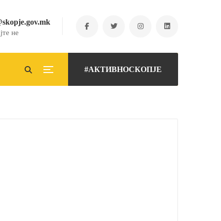
@skopje.gov.mk
јте не
#АКТИВНОСКОПЈЕ