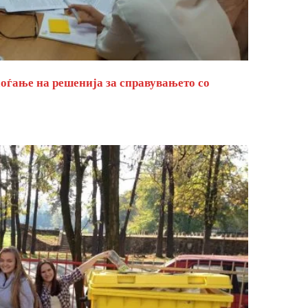
оѓање на решенија за справувањето со