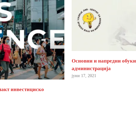
Основни и напредни обуки 
администрација
јуни 17, 2021
пакт инвестициско