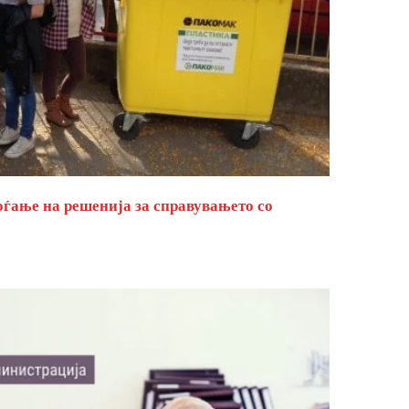
оѓање на решенија за справувањето со