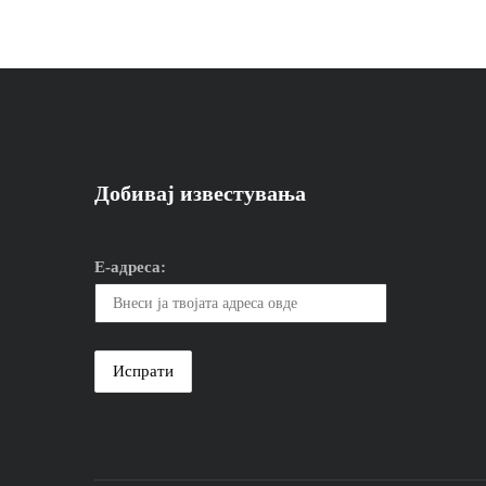
Добивај известувања
Е-адреса: