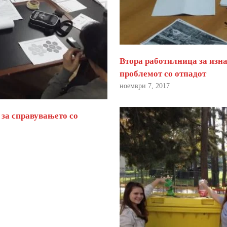
Втора работилница за изна
проблемот со отпадот
ноември 7, 2017
 за справувањето со