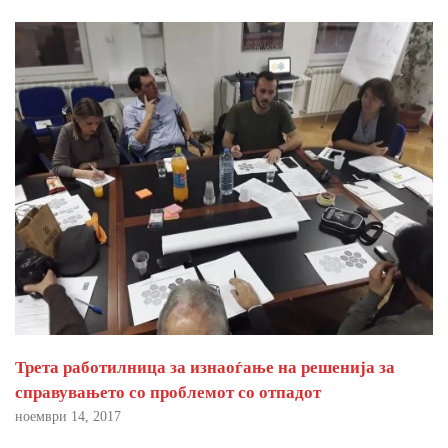
Трета работилница за изнаоѓање на решенија за
справувањето со проблемот со отпадот
ноември 14, 2017