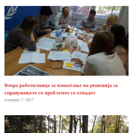
Втора работилница за изнаоѓање на решенија за
справувањето со проблемот со отпадот
ноември 7, 2017