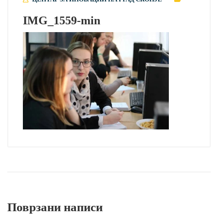
IMG_1559-min
Поврзани написи