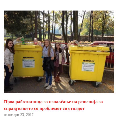
Прва работилница за изнаоѓање на решенија за
справувањето со проблемот со отпадот
октомври 23, 2017