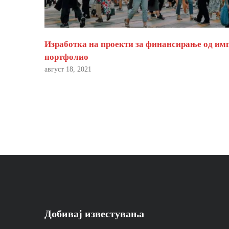
Изработка на проекти за финансирање од им
портфолио
август 18, 2021
Добивај известувања