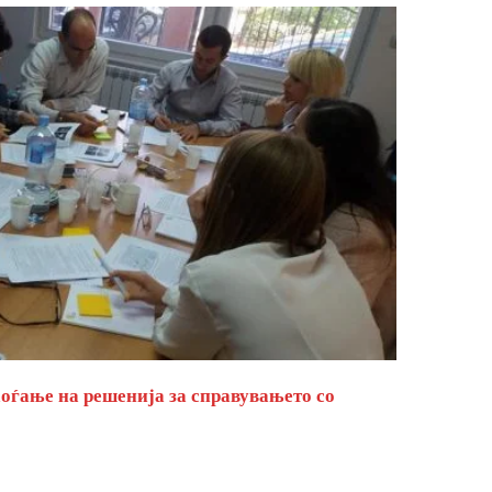
оѓање на решенија за справувањето со