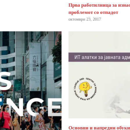
Прва работилница за изна
проблемот со отпадот
октомври 23, 2017
Основни и напредни обуки 