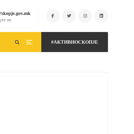
@skopje.gov.mk
јте не
#АКТИВНОСКОПЈЕ