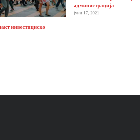
администрација
јуни 17, 2021
пакт инвестициско