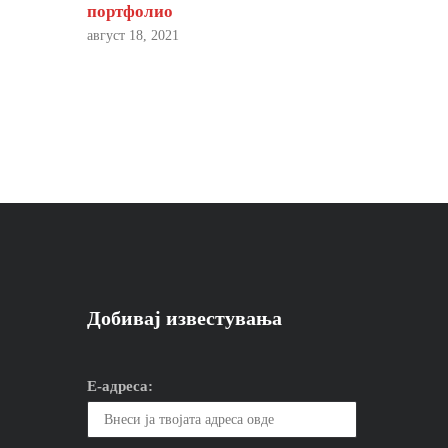
портфолио
август 18, 2021
Добивај известувања
Е-адреса: