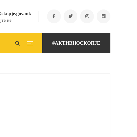
@skopje.gov.mk
јте не
#АКТИВНОСКОПЈЕ