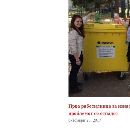
Прва работилница за изна
проблемот со отпадот
октомври 23, 2017