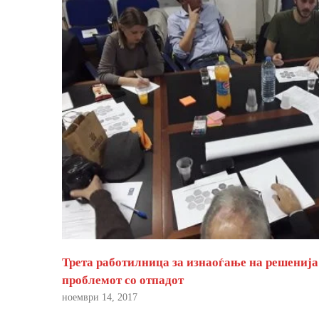
Трета работилница за изнаоѓање на решенија
проблемот со отпадот
ноември 14, 2017