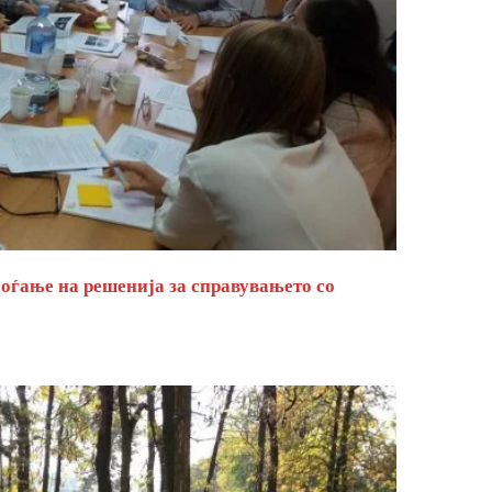
оѓање на решенија за справувањето со