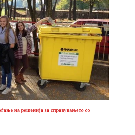
оѓање на решенија за справувањето со