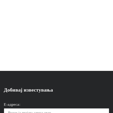
Добивај известувања
Е-адреса: