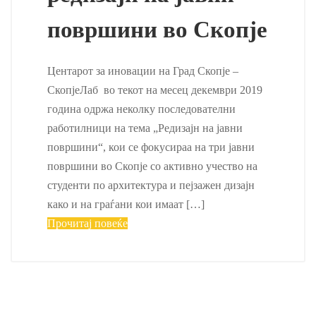
површини во Скопје
Центарот за иновации на Град Скопје –
СкопјеЛаб во текот на месец декември 2019
година одржа неколку последователни
работилници на тема „Редизајн на јавни
површини“, кои се фокусираа на три јавни
површини во Скопје со активно учество на
студенти по архитектура и пејзажен дизајн
како и на граѓани кои имаат […]
Прочитај повеќе