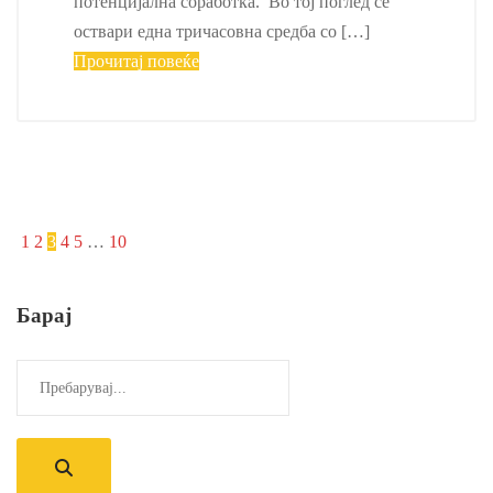
потенцијална соработка. Во тој поглед се
оствари една тричасовна средба со […]
Прочитај повеќе
1
2
3
4
5
…
10
Барај