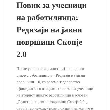
Повик за учесници
на работилница:
Редизајн на јавни
површини Скопје
2.0
После успешната реализација на првиот
циклус работилници – Редизајн на јавни
површини 1.0, со големо задоволство
официјално го отвараме повикот за учесници
на вториот циклус работилници насловен
„Редизајн на јавни површини Скопје 2.0“,
овојпат со неколку нови локации на кои им е