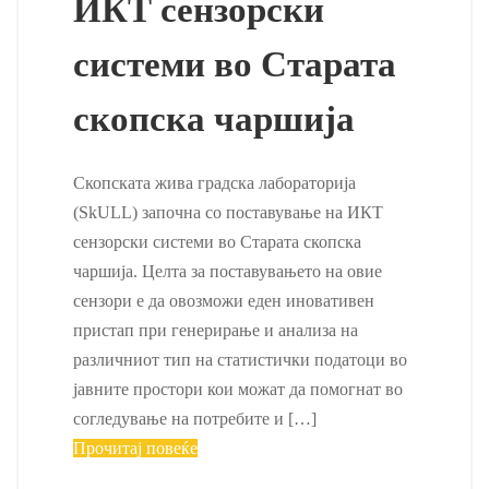
ИКТ сензорски
системи во Старата
скопска чаршија
Скопската жива градска лабораторија
(SkULL) започна со поставување на ИКТ
сензорски системи во Старата скопска
чаршија. Целта за поставувањето на овие
сензори е да овозможи еден иновативен
пристап при генерирање и анализа на
различниот тип на статистички податоци во
јавните простори кои можат да помогнат во
согледување на потребите и […]
Прочитај повеќе