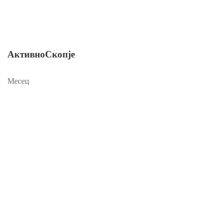
АктивноСкопје
Месец