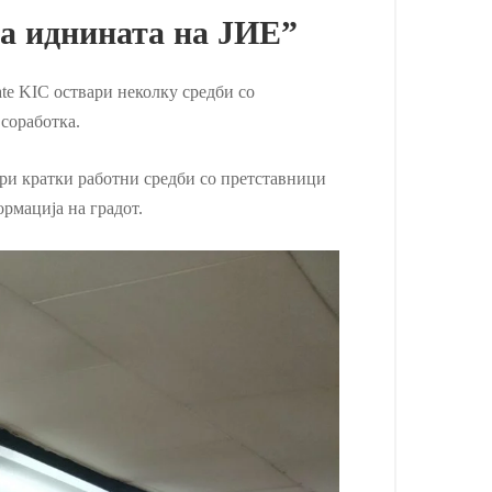
на иднината на ЈИЕ”
te KIC оствари неколку средби со
 соработка.
 три кратки работни средби со претставници
рмација на градот.