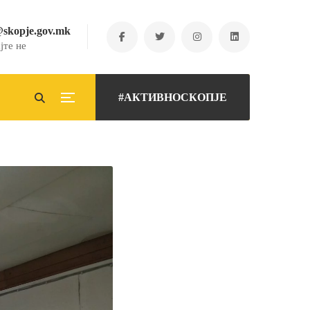
@skopje.gov.mk
јте не
#АКТИВНОСКОПЈЕ