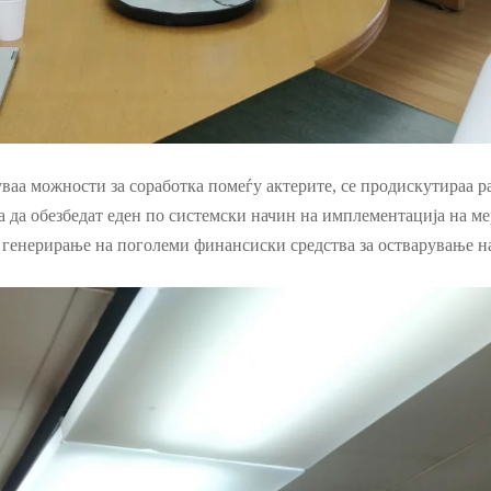
ваа можности за соработка помеѓу актерите, се продискутираа р
за да обезбедат еден по системски начин на имплементација на м
генерирање на поголеми финансиски средства за остварување на