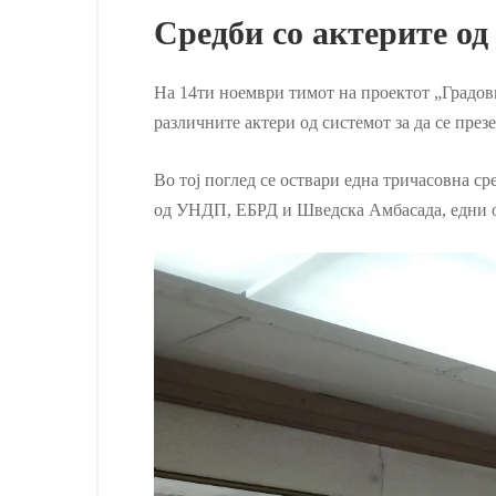
Средби со актерите од
На 14ти ноември тимот на проектот
„Градов
различните актери од системот за да се през
Во тој поглед се оствари една тричасовна с
од
УНДП, ЕБРД и Шведска Амбасада, едни од