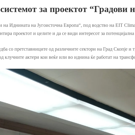
 системот за проектот “Градови 
и на Иднината на Југоисточна Европа“, под водство на EIT Clima
ентира проектот и целите и да се
види интересот за потенцијална
редба со претставниците од различните сектори на Град Скопје и
 клучните актери кои веќе или во иднина ќе работат на трансфо