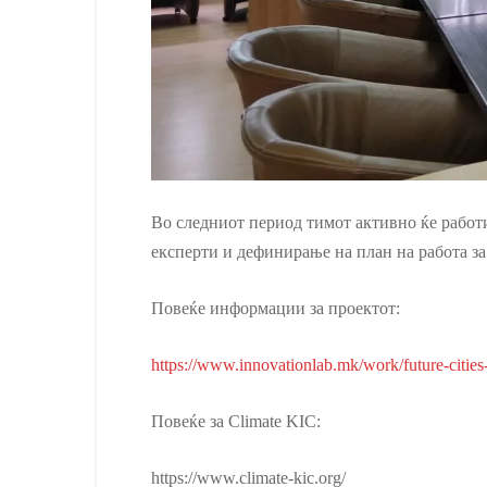
Во следниот период тимот активно ќе работи
експерти и дефинирање на план на работа за
Повеќе информации за проектот:
https://www.innovationlab.mk/work/future-cities-
Повеќе за Climate KIC:
https://www.climate-kic.org/