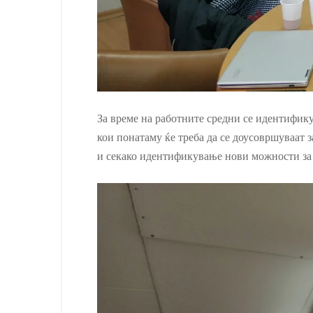
За време на работните средни се идентифику
кои понатаму ќе треба да се доусовршуваат 
и секако идентификување нови можности за 