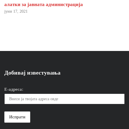
алатки за јавната администрација
јуни 17, 2021
Добивај известувања
Е-адреса: