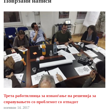
Поврзани написи
Трета работилница за изнаоѓање на решенија за
справувањето со проблемот со отпадот
ноември 14, 2017