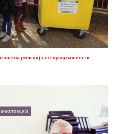
оѓање на решенија за справувањето со