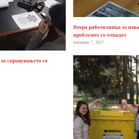
Втора работилница за изна
проблемот со отпадот
ноември 7, 2017
 за справувањето со