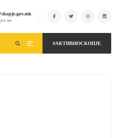
@skopje.gov.mk
јте не
#АКТИВНОСКОПЈЕ