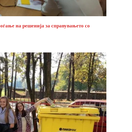
оѓање на решенија за справувањето со