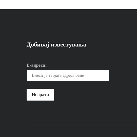
Добивај известувања
Е-адреса: