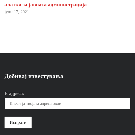
алатки за јавната администрација
јуни 17, 2021
Добивај известувања
Е-адреса: