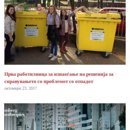
Прва работилница за изнаоѓање на решенија за
справувањето со проблемот со отпадот
октомври 23, 2017