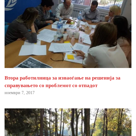
Втора работилница за изнаоѓање на решенија за
справувањето со проблемот со отпадот
ноември 7, 2017