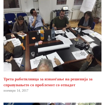
Трета работилница за изнаоѓање на решенија за
справувањето со проблемот со отпадот
ноември 14, 2017