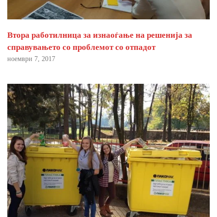
Втора работилница за изнаоѓање на решенија за
справувањето со проблемот со отпадот
ноември 7, 2017