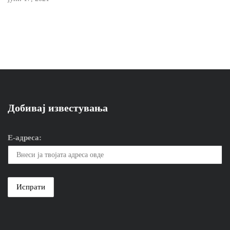
Добивај известувања
Е-адреса: