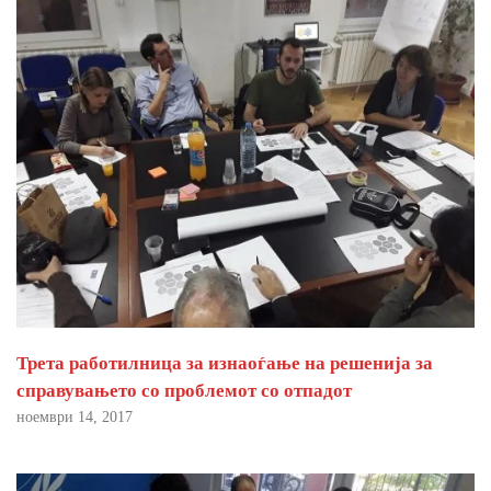
Трета работилница за изнаоѓање на решенија за
справувањето со проблемот со отпадот
ноември 14, 2017