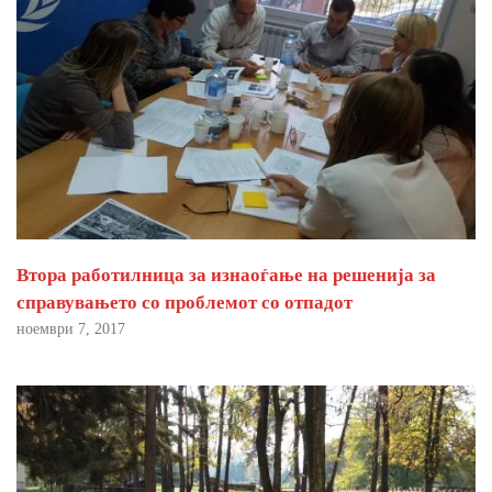
Втора работилница за изнаоѓање на решенија за
справувањето со проблемот со отпадот
ноември 7, 2017