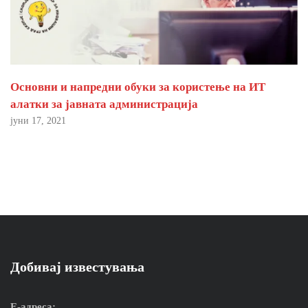
Основни и напредни обуки за користење на ИТ
алатки за јавната администрација
јуни 17, 2021
Добивај известувања
Е-адреса: