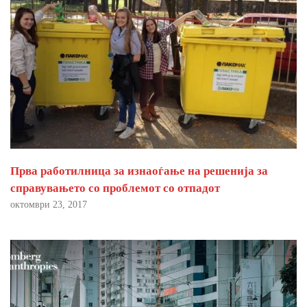
Прва работилница за изнаоѓање на решенија за
справувањето со проблемот со отпадот
октомври 23, 2017