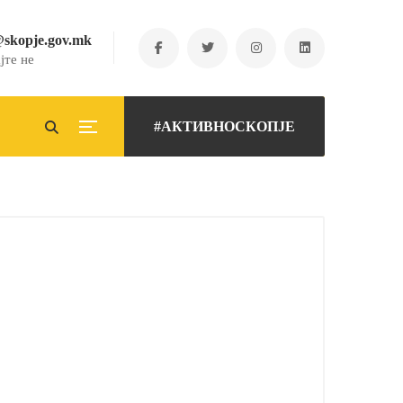
@skopje.gov.mk
јте не
#АКТИВНОСКОПЈЕ