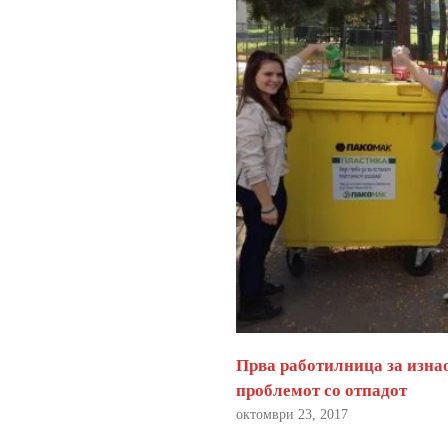
Прва работилница за изна
проблемот со отпадот
октомври 23, 2017