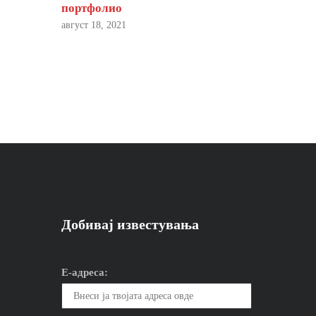
портфолио
август 18, 2021
Добивај известувања
Е-адреса: