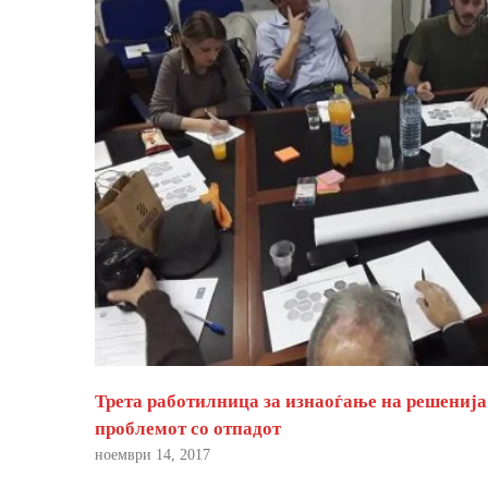
Трета работилница за изнаоѓање на решенија
проблемот со отпадот
ноември 14, 2017