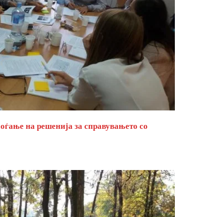
оѓање на решенија за справувањето со