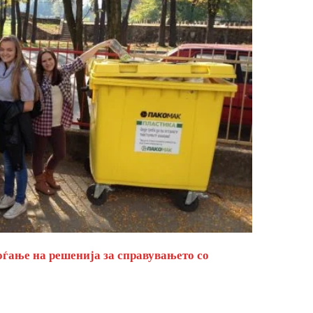
оѓање на решенија за справувањето со