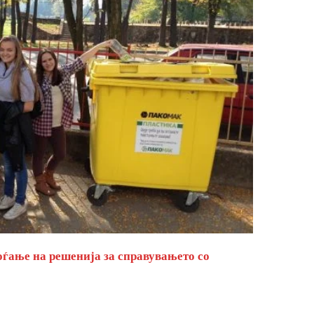
оѓање на решенија за справувањето со