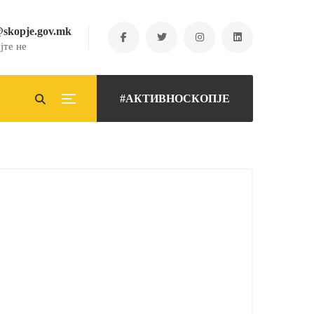
@skopje.gov.mk
јте не
#АКТИВНОСКОПЈЕ