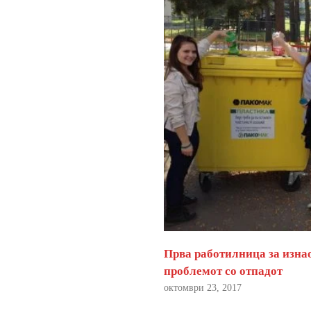
Прва работилница за изна
проблемот со отпадот
октомври 23, 2017