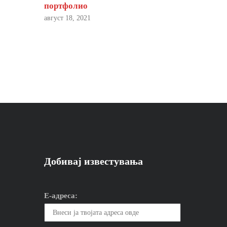
портфолио
август 18, 2021
Добивај известувања
Е-адреса: