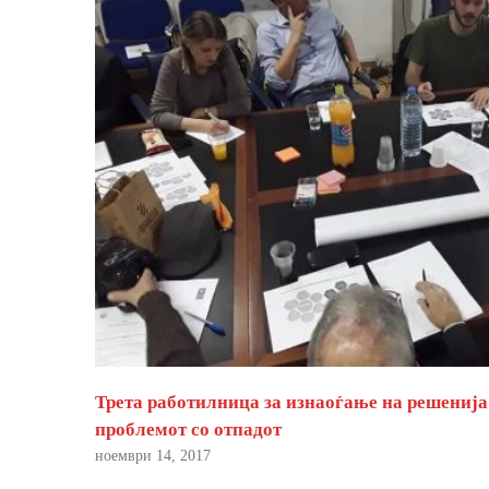
Трета работилница за изнаоѓање на решенија
проблемот со отпадот
ноември 14, 2017