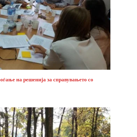
оѓање на решенија за справувањето со