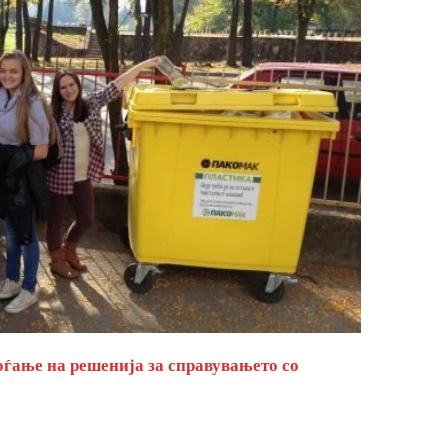
оѓање на решенија за справувањето со