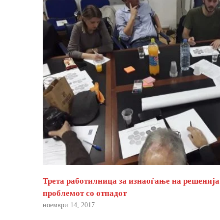
Трета работилница за изнаоѓање на решенија
проблемот со отпадот
ноември 14, 2017