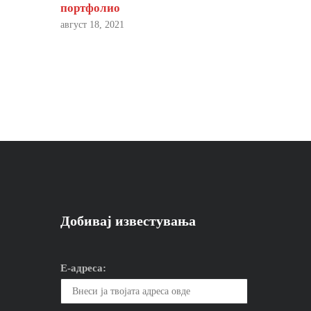
портфолио
август 18, 2021
Добивај известувања
Е-адреса: