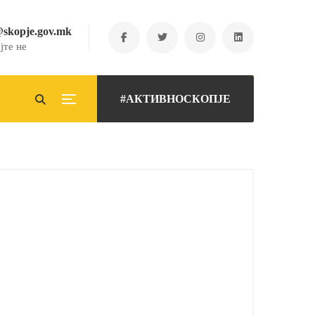
@skopje.gov.mk
јте не
#АКТИВНОСКОПЈЕ