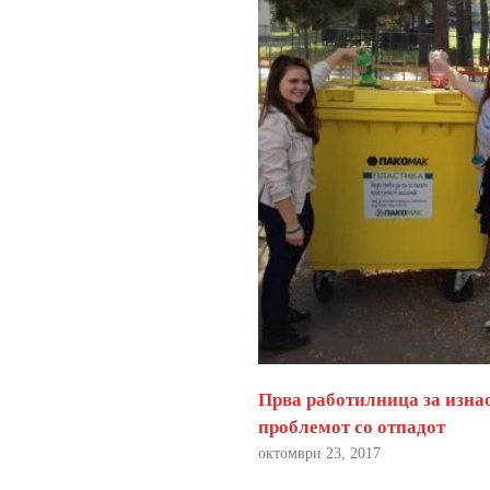
Прва работилница за изна
проблемот со отпадот
октомври 23, 2017