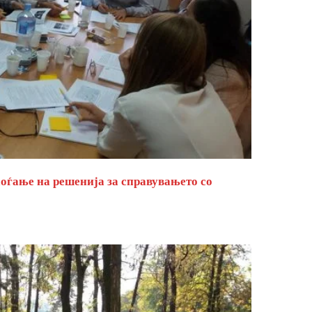
оѓање на решенија за справувањето со