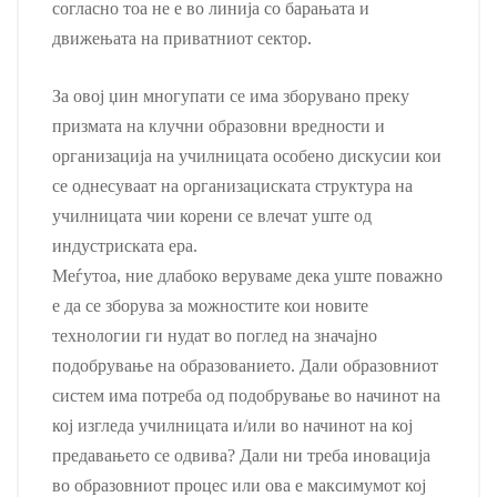
согласно тоа не е во линија со барањата и
движењата на приватниот сектор.
За овој џин многупати се има зборувано преку
призмата на клучни образовни вредности и
организација на училницата особено дискусии кои
се однесуваат на организациската структура на
училницата чии корени се влечат уште од
индустриската ера.
Меѓутоа, ние длабоко веруваме дека уште поважно
е да се зборува за можностите кои новите
технологии ги нудат во поглед на значајно
подобрување на образованието. Дали образовниот
систем има потреба од подобрување во начинот на
кој изгледа училницата и/или во начинот на кој
предавањето се одвива? Дали ни треба иновација
во образовниот процес или ова е максимумот кој