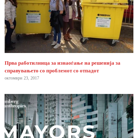
Прва работилница за изнаоѓање на решенија за
справувањето со проблемот со отпадот
октомври 23, 2017