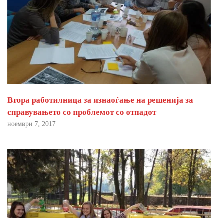
Втора работилница за изнаоѓање на решенија за
справувањето со проблемот со отпадот
ноември 7, 2017