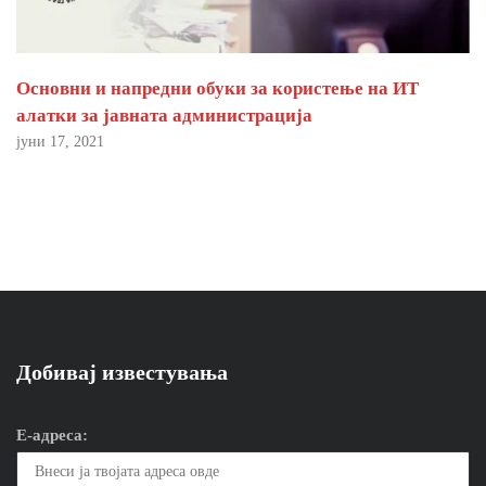
Основни и напредни обуки за користење на ИТ
алатки за јавната администрација
јуни 17, 2021
Добивај известувања
Е-адреса: