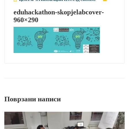
eduhackathon-skopjelabcover-
960×290
Поврзани написи