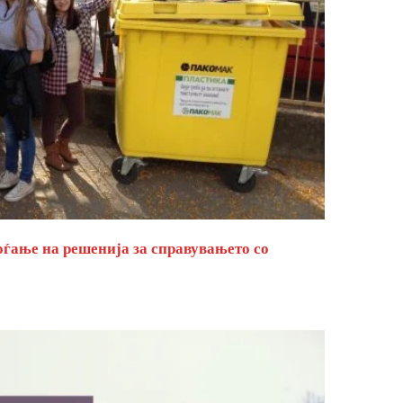
оѓање на решенија за справувањето со