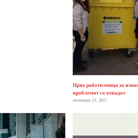
Прва работилница за изна
проблемот со отпадот
октомври 23, 2017