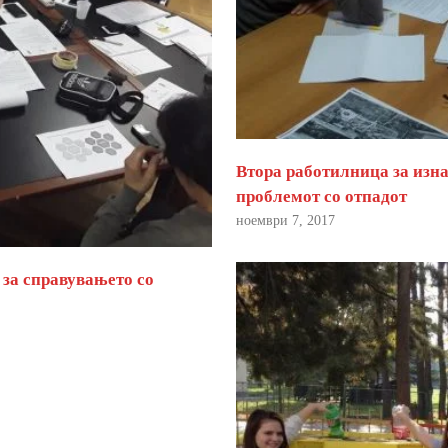
Втора работилница за изна
проблемот со отпадот
ноември 7, 2017
 за справувањето со