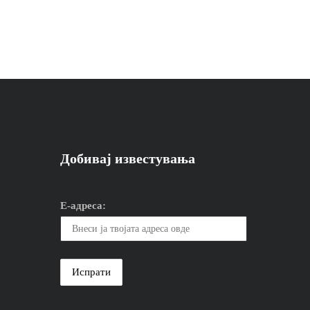
Добивај известувања
Е-адреса: