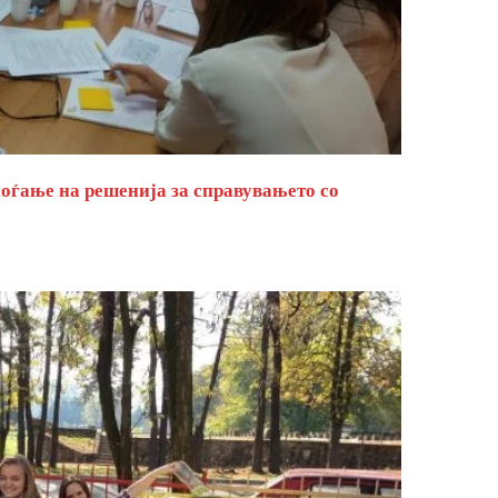
оѓање на решенија за справувањето со