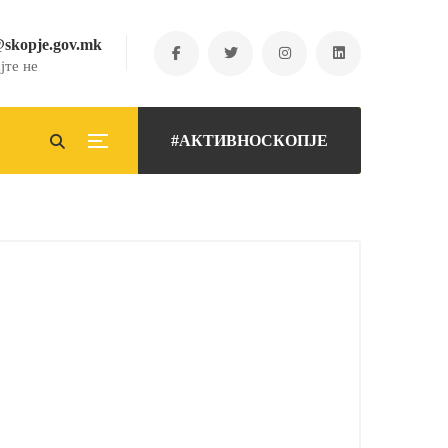
@skopje.gov.mk
јте не
#АКТИВНОСКОПЈЕ