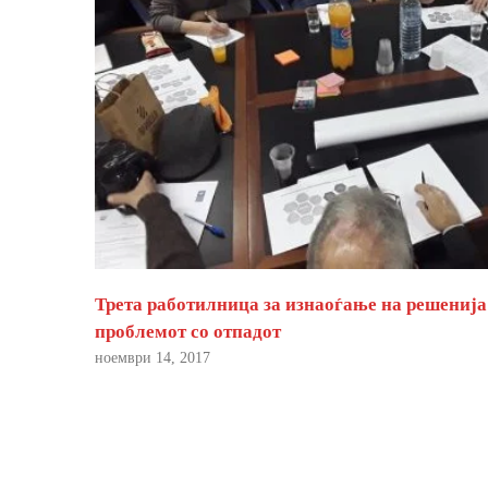
Трета работилница за изнаоѓање на решенија
проблемот со отпадот
ноември 14, 2017