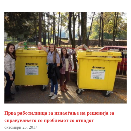
Прва работилница за изнаоѓање на решенија за
справувањето со проблемот со отпадот
октомври 23, 2017