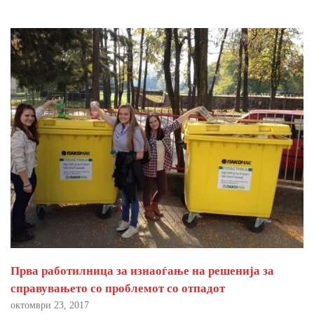
Прва работилница за изнаоѓање на решенија за
справувањето со проблемот со отпадот
октомври 23, 2017