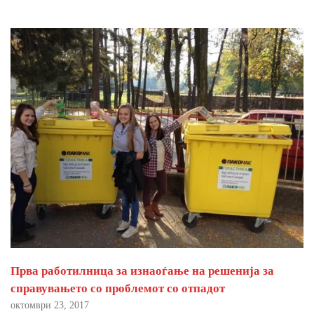
Прва работилница за изнаоѓање на решенија за
справувањето со проблемот со отпадот
октомври 23, 2017